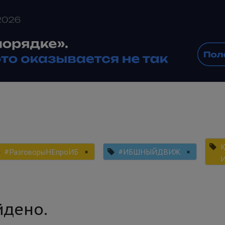
#РазговорыНЕпроИБ
×
#ИБШНЫЙДВИЖ
×
йдено.