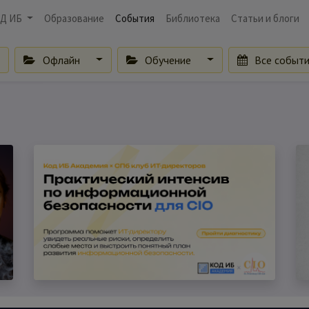
Д ИБ
Образование
События
Библиотека
Статьи и блоги
Офлайн
Обучение
Все событ