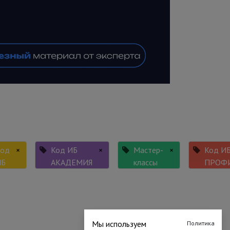
Код
×
Код ИБ
×
Мастер-
×
Код И
ИБ
АКАДЕМИЯ
классы
ПРОФ
Мы используем
Политика