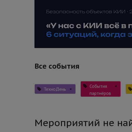
Все события
События
×
ТехноДень
×
партнёров
Мероприятий не на