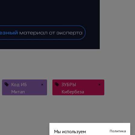
Код ИБ
×
ЗУБРЫ
×
Митап
Кибербеза
Мы используем
Политика