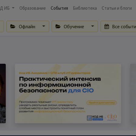
Д ИБ
Образование
События
Библиотека
Статьи и блоги
Офлайн
Обучение
Все событ