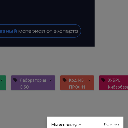
×
Лаборатория
×
Код ИБ
×
ЗУБРЫ
CISO
ПРОФИ
Кибербез
Мы используем
Политика