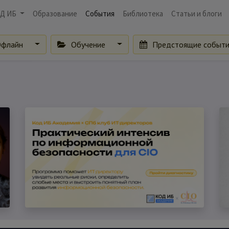
Д ИБ
Образование
События
Библиотека
Статьи и блоги
флайн
Обучение
Предстоящие событ