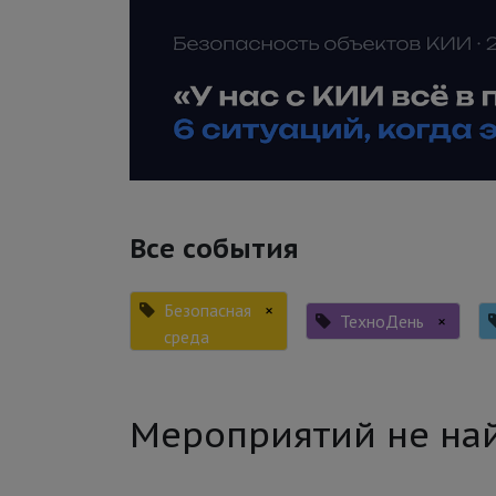
Все события
Безопасная
×
ТехноДень
×
среда
Мероприятий не на