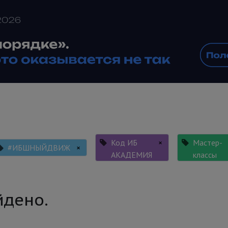
Код ИБ
×
Мастер-
#ИБШНЫЙДВИЖ
×
АКАДЕМИЯ
классы
йдено.