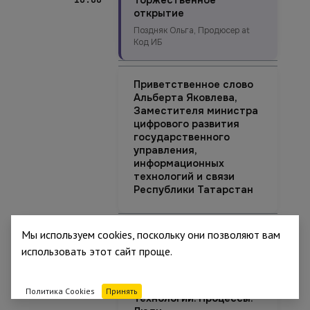
Торжественное
открытие
Поздняк Ольга, Продюсер at
Код ИБ
Приветственное слово
Альберта Яковлева,
Заместителя министра
цифрового развития
государственного
управления,
информационных
технологий и связи
Республики Татарстан
Мы используем cookies, поскольку они позволяют вам
Диалог с регулятором
использовать этот сайт проще.
11:00
Вводная дискуссия.
Политика Cookies
Принять
Технологии. Процессы.