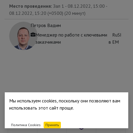
Место проведения:
Зал 1
-
08.12.2022, 15:00
-
08.12.2022, 15:20
(
+0500
) (
20 минут
)
Петров Вадим
Менеджер по работе с ключевыми
RuSI
заказчиками
в
EM
Мы используем cookies, поскольку они позволяют вам
использовать этот сайт проще.
Партнёр
Партнёр
Партнёр
Партнёр
Политика Cookies
Принять