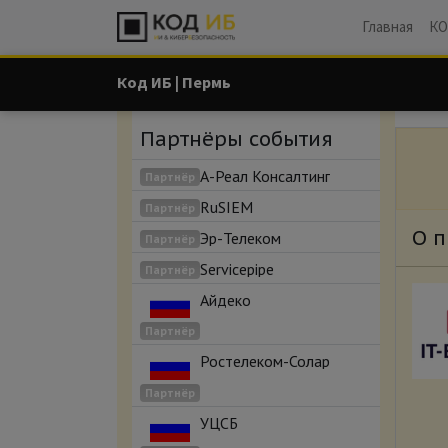
Главная
КО
Код ИБ | Пермь
Партнёры события
А-Реал Консалтинг
Партнёр
RuSIEM
Партнёр
О п
Эр-Телеком
Партнёр
Servicepipe
Партнёр
Айдеко
Партнёр
Ростелеком-Солар
Партнёр
УЦСБ