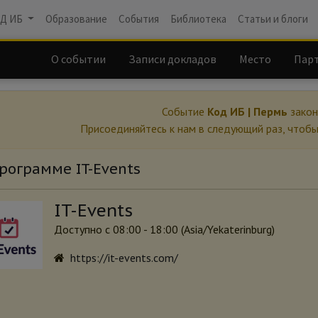
Д ИБ
Образование
События
Библиотека
Статьи и блоги
О событии
Записи докладов
Место
Пар
Событие
Код ИБ | Пермь
закон
Присоединяйтесь к нам в следующий раз, чтоб
рограмме IT-Events
IT-Events
Доступно с 08:00 - 18:00 (
Asia/Yekaterinburg
)
https://it-events.com/