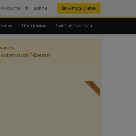
Контакты
Войти
Свяжитесь с нами
тнеры
Программа
Смотреть итоги
чилась.
ы встретиться
IT-Events
!
Медиа