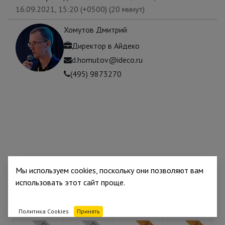
16.09.2021, 15:20
(
+0500
) (
20 минут
)
Хомутов Дмитрий
Директор
в
Айдеко
d.homutov@ideco.ru
(495) 9873270
Мы используем cookies, поскольку они позволяют вам
Партнёр
Партнёр
Партнёр
Партнёр
использовать этот сайт проще.
Политика Cookies
Принять