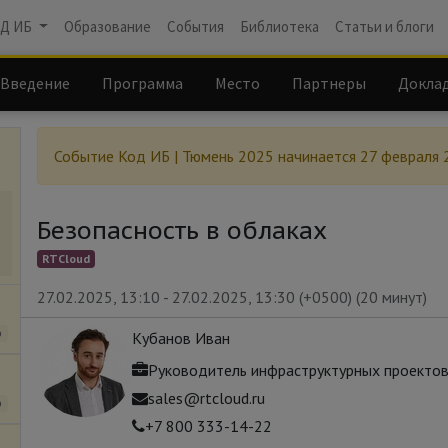
Д ИБ
Образование
События
Библиотека
Статьи и блоги
Введение
Программа
Место
Партнеры
Докла
Событие
Код ИБ | Тюмень 2025
начинается
27 февраля 
Безопасность в облаках
RTCloud
27.02.2025, 13:10
-
27.02.2025, 13:30
(
+0500
) (
20 минут
)
о
Кубанов Иван
Руководитель инфраструктурных проекто
sales@rtcloud.ru
о
+7 800 333-14-22