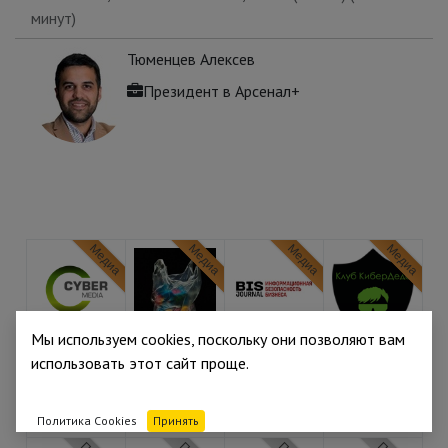
минут
)
Тюменцев Алексев
Президент
в
Арсенал+
Медиа
Медиа
Медиа
Медиа
Мы используем cookies, поскольку они позволяют вам
Медиа
Медиа
Медиа
Медиа
использовать этот сайт проще.
Политика Cookies
Принять