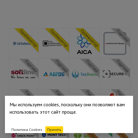
Организатор
Организатор
Организатор
Партнер
Партнер
Партнер
Партнер
Партнер
Партнер
Партнер
Партнер
Партнер
Мы используем cookies, поскольку они позволяют вам
использовать этот сайт проще.
Партнер
Партнер
При поддержке
При поддержке
Политика Cookies
Принять