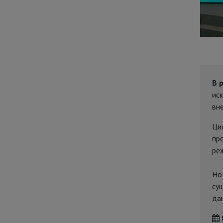
В 
ис
вн
Ци
пр
ре
Но
су
да