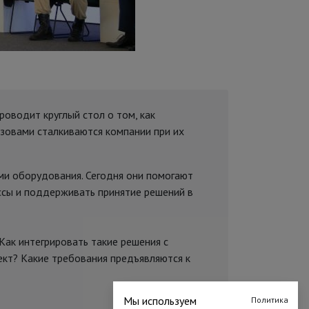
роводит круглый стол о том, как
ызовами сталкиваются компании при их
и оборудования. Сегодня они помогают
ссы и поддерживать принятие решений в
Как интегрировать такие решения с
кт? Какие требования предъявляются к
Мы используем
Политика