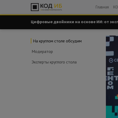
Главная
КО
Цифровые двойники на основе ИИ: от эк
На круглом столе обсудим
Модератор
Эксперты круглого стола