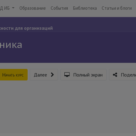
Д ИБ
Образование
События
Библиотека
Статьи и блоги
сности для организаций
сника
Начать курс
Далее
Полный экран
Подели