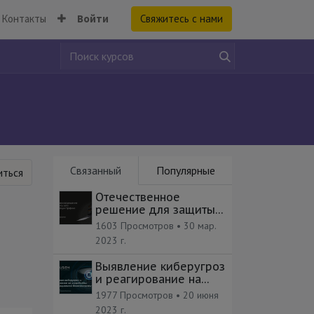
Контакты
Войти
Свяжитесь с нами
Связанный
Популярные
ться
Отечественное
решение для защиты
сети и фильтрации
1603 Просмотров •
30 мар.
трафика
2023 г.
Выявление киберугроз
и реагирование на
инциденты ИБ
1977 Просмотров •
20 июня
2023 г.