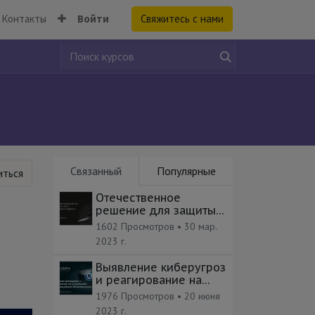
Контакты
Войти
Свяжитесь с нами
Связанный
Популярные
ться
Отечественное
решение для защиты
сети и фильтрации
1602 Просмотров •
30 мар.
трафика
2023 г.
Выявление киберугроз
и реагирование на
инциденты ИБ
1976 Просмотров •
20 июня
2023 г.