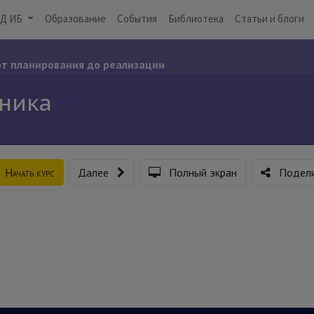
Д ИБ
Образование
События
Библиотека
Статьи и блоги
 от планирования до реализации
сника
Начать курс
Далее
Полный экран
Подели