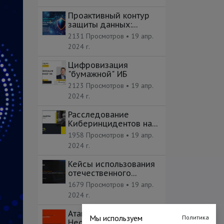
Проактивный контур
защиты данных:
пропустить нельзя
2131 Просмотров •
19 апр.
блокировать
2024 г.
Цифровизация
"бумажной" ИБ
2123 Просмотров •
19 апр.
2024 г.
Расследование
Киберинцидентов на
практике
1958 Просмотров •
19 апр.
2024 г.
Кейсы использования
отечественного
межсетевого экрана
1679 Просмотров •
19 апр.
2024 г.
Атаки на CI/CD -
Мы используем
Политика
Неочевидные