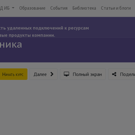
Д ИБ
Образование
События
Библиотека
Статьи и блоги
сть удаленных подключений к ресурсам
вые продукты компании.
сника
Начать курс
Далее
Полный экран
Подели