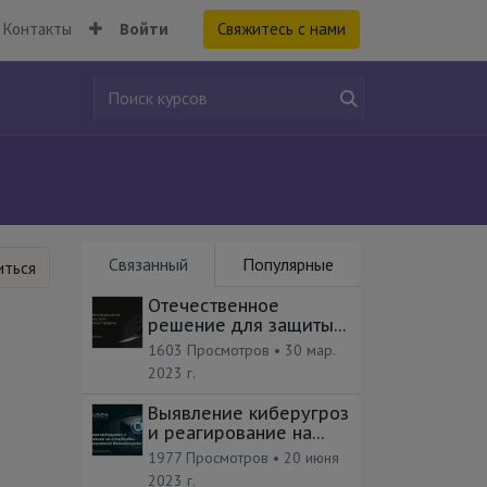
Контакты
Войти
Свяжитесь с нами
Связанный
Популярные
ться
Отечественное
решение для защиты
сети и фильтрации
1603 Просмотров •
30 мар.
трафика
2023 г.
Выявление киберугроз
и реагирование на
инциденты ИБ
1977 Просмотров •
20 июня
2023 г.