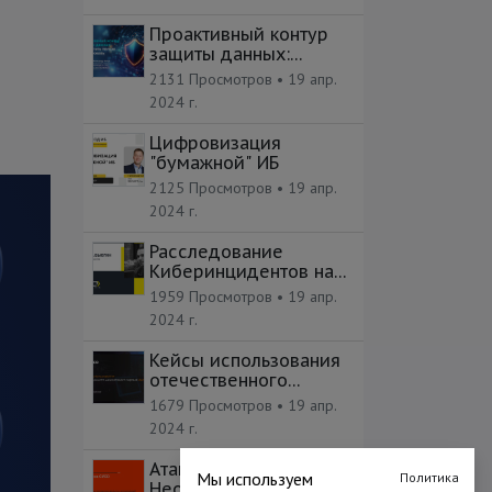
Проактивный контур
защиты данных:
пропустить нельзя
2131 Просмотров •
19 апр.
блокировать
2024 г.
Цифровизация
"бумажной" ИБ
2125 Просмотров •
19 апр.
2024 г.
Расследование
Киберинцидентов на
практике
1959 Просмотров •
19 апр.
2024 г.
Кейсы использования
отечественного
межсетевого экрана
1679 Просмотров •
19 апр.
2024 г.
Атаки на CI/CD -
Мы используем
Политика
Неочевидные