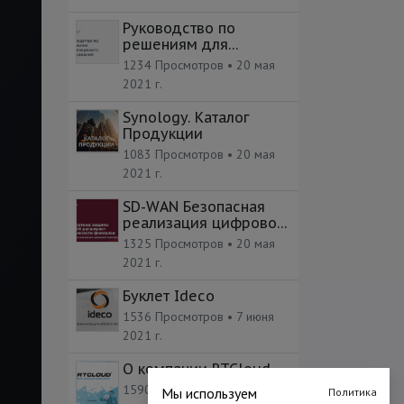
Руководство по
решениям для
резервного
1234 Просмотров •
20 мая
копирования
2021 г.
Synology. Каталог
Продукции
1083 Просмотров •
20 мая
2021 г.
SD-WAN Безопасная
реализация цифровой
трансформации
1325 Просмотров •
20 мая
2021 г.
Буклет Ideco
1536 Просмотров •
7 июня
2021 г.
О компании RTCloud
1590 Просмотров •
7 июня
Мы используем
Политика