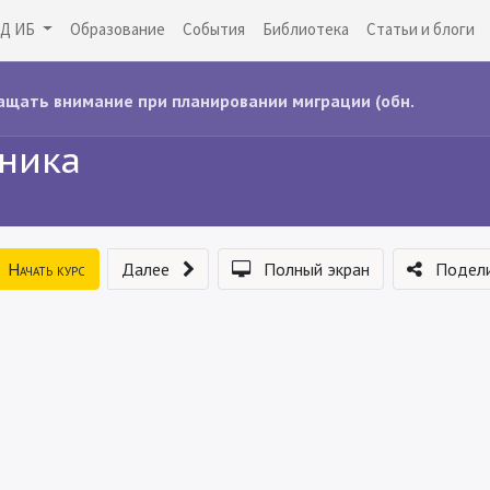
Д ИБ
Образование
События
Библиотека
Статьи и блоги
ащать внимание при планировании миграции (обн.
сника
Начать курс
Далее
Полный экран
Подели