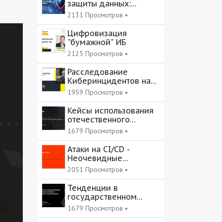
защиты данных:
пропустить нельзя
2131 Просмотров •
блокировать
Цифровизация
"бумажной" ИБ
2125 Просмотров •
Расследование
Киберинцидентов на
практике
1959 Просмотров •
Кейсы использования
отечественного
межсетевого экрана
1679 Просмотров •
Атаки на CI/CD -
Неочевидные
последствия развитых
2051 Просмотров •
автоматизаций
Тенденции в
государственном
регулировании защиты
1679 Просмотров •
информации