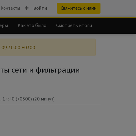
Контакты
Войти
Свяжитесь с нами
еры
Как это было
Смотреть итоги
, 09:30:00 +0300
ты сети и фильтрации
, 14:40
(
+0500
) (
20 минут
)