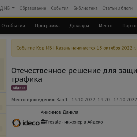
Д ИБ
Образование
События
Библиотека
Статьи и блоги
О событии
Программа
Доклады
Место
Партн
Событие
Код ИБ | Казань
начинается
13 октября 2022 г.
Отечественное решение для защи
трафика
Айдеко
Место проведения:
Зал 1
-
13.10.2022, 14:20
-
13.10.2022
о
Анисимов Данила
Presale - инженер
в
Айдеко
о