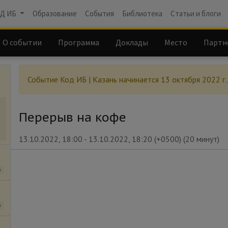
Д ИБ
Образование
События
Библиотека
Статьи и блоги
О событии
Программа
Доклады
Место
Партн
Событие
Код ИБ | Казань
начинается
13 октября 2022 г.
Перерыв на кофе
13.10.2022, 18:00
-
13.10.2022, 18:20
(
+0500
) (
20 минут
)
о
о