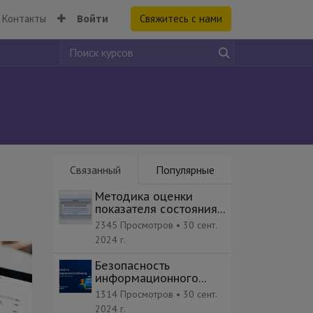
Контакты
Войти
Свяжитесь с нами
Связанный
Популярные
Методика оценки
показателя состояния
технической защиты
2345 Просмотров •
30 сент.
информации и
2024 г.
обеспечения
безопасности
Безопасность
значимых объектов
информационного
КИИ РФ
обмена
1314 Просмотров •
30 сент.
2024 г.