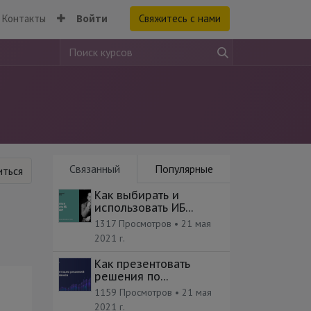
Контакты
Войти
Свяжитесь с нами
Связанный
Популярные
ться
Как выбирать и
использовать ИБ
фреймворки?
1317 Просмотров •
21 мая
2021 г.
Как презентовать
решения по
безопасности бизнес-
1159 Просмотров •
21 мая
подразделениям
2021 г.